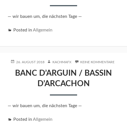
ZADAR
— wir bauen um, die nächsten Tage —
Posted in
Allgemein
POSTED
AUTHOR
ZU
26. AUGUST 2018
KACHMAFX
KEINE KOMMENTARE
ON
BANC
BANC D’ARGUIN / BASSIN
D’ARGU
/
D’ARCACHON
BASSIN
D’ARC
— wir bauen um, die nächsten Tage —
Posted in
Allgemein