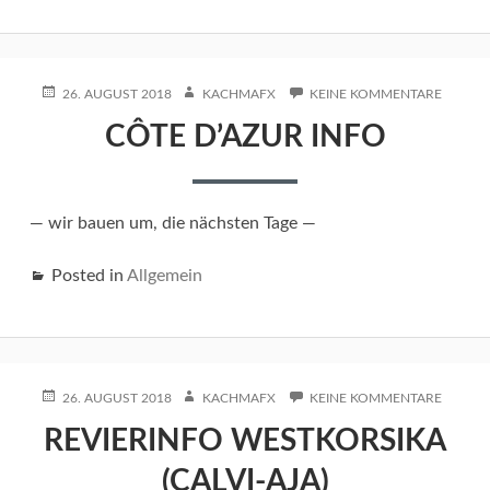
POSTED
AUTHOR
ZU
26. AUGUST 2018
KACHMAFX
KEINE KOMMENTARE
ON
CÔTE
CÔTE D’AZUR INFO
D’AZUR
INFO
— wir bauen um, die nächsten Tage —
Posted in
Allgemein
POSTED
AUTHOR
ZU
26. AUGUST 2018
KACHMAFX
KEINE KOMMENTARE
ON
REVIER
REVIERINFO WESTKORSIKA
WESTK
(CALVI-
(CALVI-AJA)
AJA)