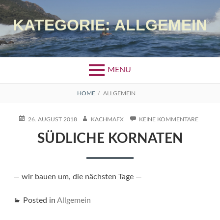
Skip
to
KATEGORIE:
ALLGEMEIN
content
MENU
BREADCRUMBS
HOME
ALLGEMEIN
POSTED
AUTHOR
ZU
26. AUGUST 2018
KACHMAFX
KEINE KOMMENTARE
ON
SÜDLIC
SÜDLICHE KORNATEN
KORNA
— wir bauen um, die nächsten Tage —
Posted in
Allgemein