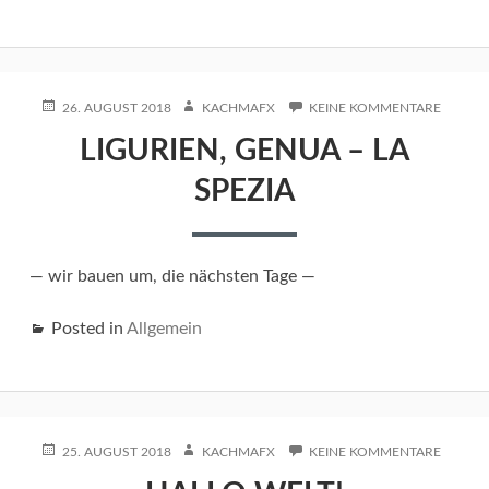
POSTED
AUTHOR
ZU
26. AUGUST 2018
KACHMAFX
KEINE KOMMENTARE
ON
LIGURIE
LIGURIEN, GENUA – LA
GENUA
–
SPEZIA
LA
SPEZIA
— wir bauen um, die nächsten Tage —
Posted in
Allgemein
POSTED
AUTHOR
ZU
25. AUGUST 2018
KACHMAFX
KEINE KOMMENTARE
ON
HALLO
WELT!