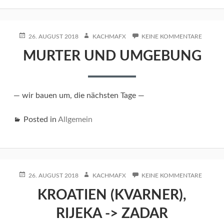
POSTED
AUTHOR
ZU
26. AUGUST 2018
KACHMAFX
KEINE KOMMENTARE
ON
MURTE
MURTER UND UMGEBUNG
UND
UMGEB
— wir bauen um, die nächsten Tage —
Posted in
Allgemein
POSTED
AUTHOR
ZU
26. AUGUST 2018
KACHMAFX
KEINE KOMMENTARE
ON
KROATI
KROATIEN (KVARNER),
(KVARNE
RIJEKA
RIJEKA -> ZADAR
-
>