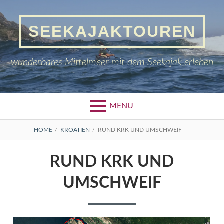
Skip
to
SEEKAJAKTOUREN
content
wunderbares Mittelmeer mit dem Seekajak erleben
MENU
BREADCRUMBS
HOME
KROATIEN
RUND KRK UND UMSCHWEIF
RUND KRK UND
UMSCHWEIF