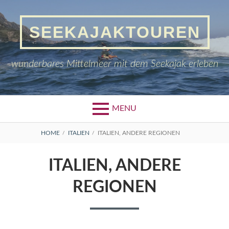
Skip
to
SEEKAJAKTOUREN
content
wunderbares Mittelmeer mit dem Seekajak erleben
MENU
BREADCRUMBS
HOME
ITALIEN
ITALIEN, ANDERE REGIONEN
ITALIEN, ANDERE
REGIONEN