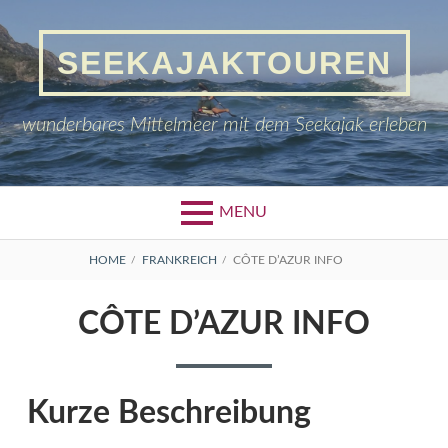
Skip
to
SEEKAJAKTOUREN
content
wunderbares Mittelmeer mit dem Seekajak erleben
MENU
BREADCRUMBS
HOME
FRANKREICH
CÔTE D’AZUR INFO
CÔTE D’AZUR INFO
Kurze Beschreibung